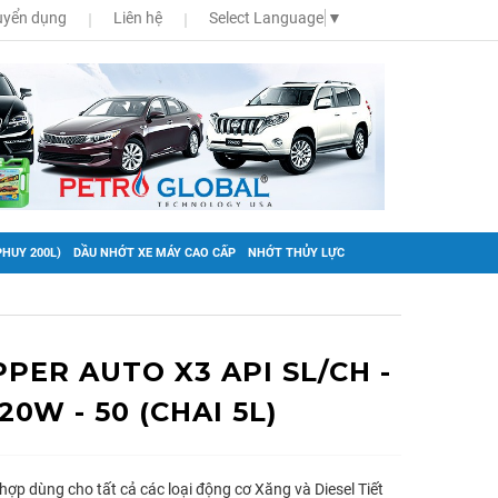
uyển dụng
Liên hệ
Select Language
▼
HUY 200L)
DẦU NHỚT XE MÁY CAO CẤP
NHỚT THỦY LỰC
PER AUTO X3 API SL/CH -
 20W - 50 (CHAI 5L)
ợp dùng cho tất cả các loại động cơ Xăng và Diesel Tiết