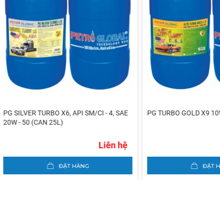
LVER TURBO X6, API SM/CI - 4, SAE
PG TURBO GOLD X9 10W40
 50 (CAN 25L)
Liên hệ
ĐẶT HÀNG
ĐẶT HÀNG