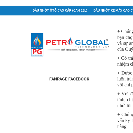
DẦU NHỚT ÔTÔ CAO CẤP (CAN 25L)
DẦU NHỚT XE MÁY CAO 
+
Chúng 
bạn chọ
và sự an
của Quý
+
Có trá
nhiệm c
+
Được Q
luôn trâ
FANPAGE FACEBOOK
với chi p
+ Với đ
tình, c
nhớt tốt
+ Chúng
vấn kỹ 
hàng.