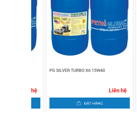
0
PG SILVER TURBO X6 15W40
PG SI
20W -
Liên hệ
Liên hệ
ĐẶT HÀNG