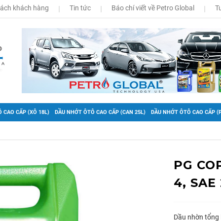
sách khách hàng
Tin tức
Báo chí viết về Petro Global
T
 CAO CẤP (XÔ 18L)
DẦU NHỚT ÔTÔ CAO CẤP (CAN 25L)
DẦU NHỚT ÔTÔ CAO CẤP (P
PG COP
4, SAE
Dầu nhờn tổng h