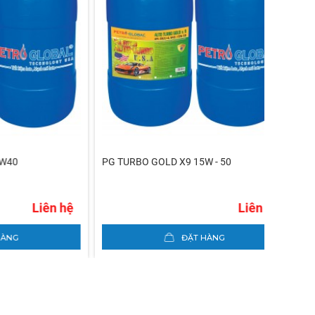
PG TURBO GOLD X9 15W - 50
PG AUTO
Liên hệ
Liên hệ
ĐẶT HÀNG