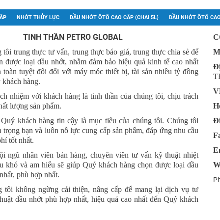
CẤP
NHỚT THỦY LỰC
DẦU NHỚT ÔTÔ CAO CẤP (CHAI 5L)
DẦU NHỚT ÔTÔ CAO
TINH THẦN PETRO GLOBAL
C
tôi trung thực tư vấn, trung thực báo giá, trung thực chia sẻ để
M
n được loại dầu nhớt, nhằm đảm bảo hiệu quả kinh tế cao nhất
Đ
 toàn tuyệt đối đối với máy móc thiết bị, tài sản nhiều tỷ đồng
T
 khách hàng.
V
ch nhiệm với khách hàng là tinh thần của chúng tôi, chịu trách
hất lượng sản phẩm.
Ho
uý khách hàng tin cậy là mục tiêu của chúng tôi. Chúng tôi
Đi
n trọng bạn và luôn nỗ lực cung cấp sản phẩm, đáp ứng nhu cầu
F
hí tốt nhất.
E
ội ngũ nhân viên bán hàng, chuyên viên tư vấn kỹ thuật nhiệt
hịu khó và am hiểu sẽ giúp Quý khách hàng chọn được loại dầu
W
 nhất, phù hợp nhất.
Ph
 tôi không ngừng cải thiện, nâng cấp để mang lại dịch vụ tư
thuật dầu nhớt phù hợp nhất, hiệu quả cao nhất đến Quý khách