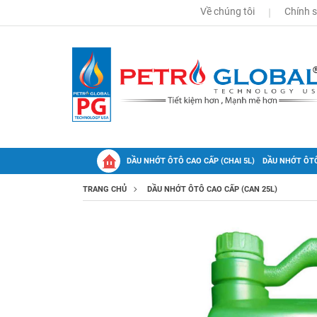
Về chúng tôi
Chính 
DẦU NHỚT ÔTÔ CAO CẤP (CHAI 5L)
DẦU NHỚT ÔTÔ
TRANG CHỦ
DẦU NHỚT ÔTÔ CAO CẤP (CAN 25L)