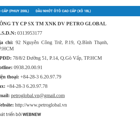
 CẤP (PHUY 200L)
DẦU NHỚT ÔTÔ CAO CẤP (XÔ 18L)
ÔNG TY CP SX TM XNK DV PETRO GLOBAL
.S.D.N:
0313953177
ịa chỉ:
92 Nguyễn Công Trứ, P.19, Q.Bình Thạnh,
P.HCM
PĐD:
78/8/2 Đường 51, P.14, Q.Gò Vấp, TP.HCM
tline:
0938.20.00.91
ện thoại:
+84-28-3 6.20.97.79
ax:
+84-28-3 6.20.97.78
mail:
petroglobal.vn@gmail.com
ebsite:
http://www.petroglobal.vn
át triển bởi
WEBNEW